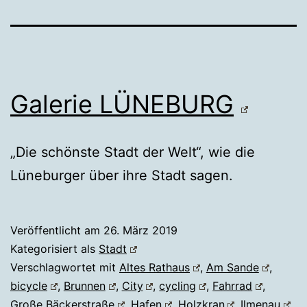
Galerie LÜNEBURG
„Die schönste Stadt der Welt“, wie die
Lüneburger über ihre Stadt sagen.
Veröffentlicht am
26. März 2019
Kategorisiert als
Stadt
Verschlagwortet mit
Altes Rathaus
,
Am Sande
,
bicycle
,
Brunnen
,
City
,
cycling
,
Fahrrad
,
Große Bäckerstraße
,
Hafen
,
Holzkran
,
Ilmenau
,