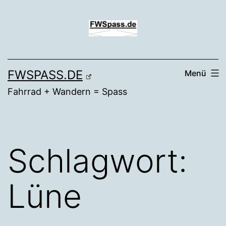
Zum
Inhalt
springen
FWSPASS.DE
Menü
Fahrrad + Wandern = Spass
Schlagwort:
Lüne