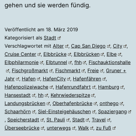
gehen und sie werden fündig.
Veröffentlicht am
18. März 2019
Kategorisiert als
Stadt
Verschlagwortet mit
Alter
,
Cap San Diego
,
City
,
Cruise Center
,
Elbbrücke
,
Elbbrücken
,
Elbe
,
Elbphilarmonie
,
Elbtunnel
,
fhh
,
Fischauktionshalle
,
Fischgroßmarkt
,
Fischmarkt
,
Freie
,
Gruner +
Jahr
,
Hafen
,
HafenCity
,
Hafenfähren
,
Hafenpolizeiwache
,
Hafenrundfahrt
,
Hamburg
,
Hansestadt
,
hh
,
Kehrwiederspitze
,
Landungsbrücken
,
Oberhafenbrücke
,
onthego
,
Schaarhörn
,
Siel-Einsteigehäuschen
,
Spaziergang
,
Speicherstadt
,
St. Pauli
,
Stadt
,
Travel
,
Überseebrücke
,
unterwegs
,
Walk
,
zu Fuß