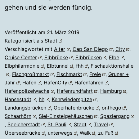
gehen und sie werden fündig.
Veröffentlicht am
21. März 2019
Kategorisiert als
Stadt
Verschlagwortet mit
Alter
,
Cap San Diego
,
City
,
Cruise Center
,
Elbbrücke
,
Elbbrücken
,
Elbe
,
Elbphilarmonie
,
Elbtunnel
,
fhh
,
Fischauktionshalle
,
Fischgroßmarkt
,
Fischmarkt
,
Freie
,
Gruner +
Jahr
,
Hafen
,
HafenCity
,
Hafenfähren
,
Hafenpolizeiwache
,
Hafenrundfahrt
,
Hamburg
,
Hansestadt
,
hh
,
Kehrwiederspitze
,
Landungsbrücken
,
Oberhafenbrücke
,
onthego
,
Schaarhörn
,
Siel-Einsteigehäuschen
,
Spaziergang
,
Speicherstadt
,
St. Pauli
,
Stadt
,
Travel
,
Überseebrücke
,
unterwegs
,
Walk
,
zu Fuß