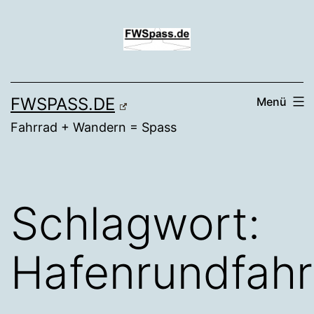
Zum
Inhalt
springen
FWSPASS.DE
Menü
Fahrrad + Wandern = Spass
Schlagwort:
Hafenrundfahr