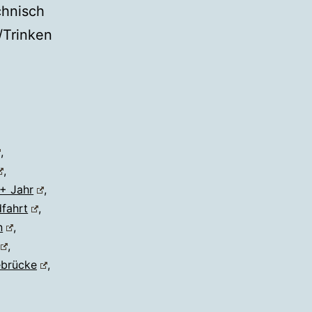
chnisch
/Trinken
,
,
+ Jahr
,
fahrt
,
n
,
,
brücke
,