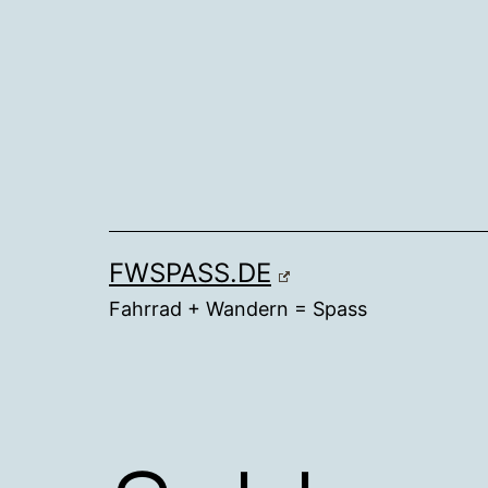
Zum
Inhalt
springen
FWSPASS.DE
Fahrrad + Wandern = Spass