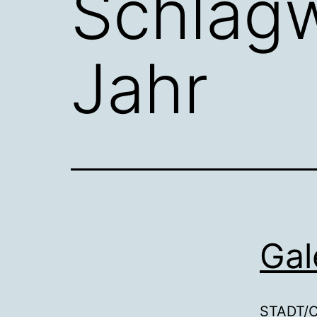
Schlag
Jahr
Gal
STADT/C