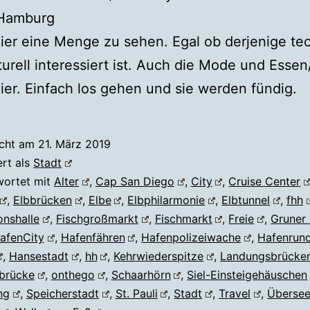
Hamburg
hier eine Menge zu sehen. Egal ob derjenige te
turell interessiert ist. Auch die Mode und Essen
hier. Einfach los gehen und sie werden fündig.
icht am
21. März 2019
ert als
Stadt
wortet mit
Alter
,
Cap San Diego
,
City
,
Cruise Center
,
Elbbrücken
,
Elbe
,
Elbphilarmonie
,
Elbtunnel
,
fhh
onshalle
,
Fischgroßmarkt
,
Fischmarkt
,
Freie
,
Gruner 
afenCity
,
Hafenfähren
,
Hafenpolizeiwache
,
Hafenrund
,
Hansestadt
,
hh
,
Kehrwiederspitze
,
Landungsbrücke
brücke
,
onthego
,
Schaarhörn
,
Siel-Einsteigehäuschen
ng
,
Speicherstadt
,
St. Pauli
,
Stadt
,
Travel
,
Übersee