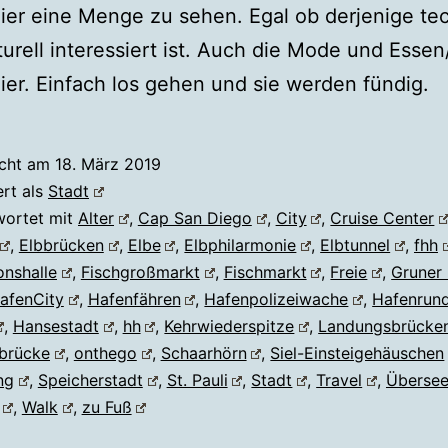
hier eine Menge zu sehen. Egal ob derjenige te
turell interessiert ist. Auch die Mode und Essen
hier. Einfach los gehen und sie werden fündig.
icht am
18. März 2019
ert als
Stadt
wortet mit
Alter
,
Cap San Diego
,
City
,
Cruise Center
,
Elbbrücken
,
Elbe
,
Elbphilarmonie
,
Elbtunnel
,
fhh
onshalle
,
Fischgroßmarkt
,
Fischmarkt
,
Freie
,
Gruner 
afenCity
,
Hafenfähren
,
Hafenpolizeiwache
,
Hafenrund
,
Hansestadt
,
hh
,
Kehrwiederspitze
,
Landungsbrücke
brücke
,
onthego
,
Schaarhörn
,
Siel-Einsteigehäuschen
ng
,
Speicherstadt
,
St. Pauli
,
Stadt
,
Travel
,
Übersee
,
Walk
,
zu Fuß