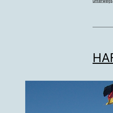
unterwegs
HA