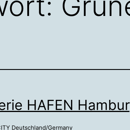
wort:
Grun
erie HAFEN Hambu
ITY Deutschland/Germany