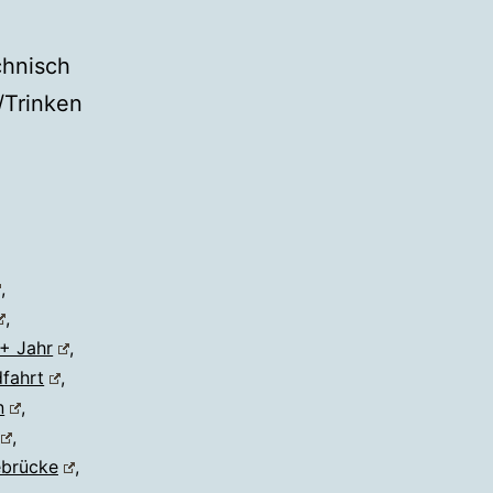
chnisch
/Trinken
,
,
+ Jahr
,
fahrt
,
n
,
,
brücke
,