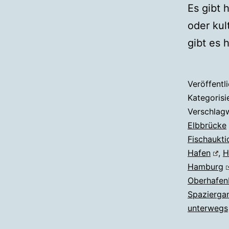
Es gibt 
oder kul
gibt es 
Veröffentl
Kategorisi
Verschlag
Elbbrücke
Fischaukti
Hafen
,
H
Hamburg
Oberhafen
Spazierga
unterwegs