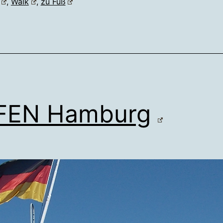
,
Walk
,
zu Fuß
FEN Hamburg