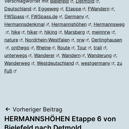
Verschlagwortet mit
Bielefeld
,
Detmold
,
Deutschland
,
Eggeweg
,
Etappe
,
FWandern
,
FWSpass
,
FWSpass.de
,
Germany
,
Hermannsdenkmal
,
Hermannshöhen
,
Hermannsweg
,
hike
,
hiker
,
hiking
,
Marsberg
,
meinnrw
,
nature
,
Nordrhein-Westfalen
,
nrw
,
Oerlinghausen
,
onthego
,
Rheine
,
Route
,
Tour
,
trail
,
unterwegs
,
Wanderer
,
Wandern
,
Wanderung
,
Wanderweg
,
Westdeutschland
,
westgermany
,
zu
Fuß
Beitragsnavigation
Vorheriger Beitrag
HERMANNSHÖHEN Etappe 6 von
Bielefeld nach Detmold