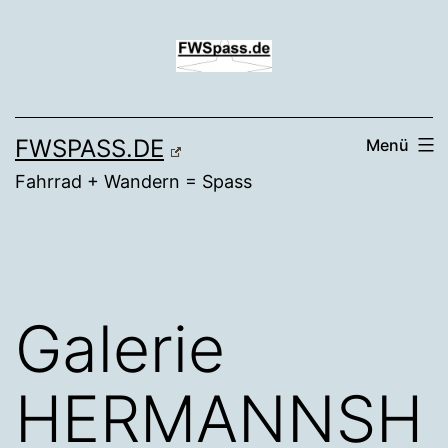
Zum
Inhalt
springen
FWSPASS.DE
Menü
Fahrrad + Wandern = Spass
Galerie
HERMANNSH