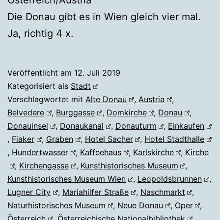
Die Donau gibt es in Wien gleich vier mal.
Ja, richtig 4 x.
Veröffentlicht am
12. Juli 2019
Kategorisiert als
Stadt
Verschlagwortet mit
Alte Donau
,
Austria
,
Belvedere
,
Burggasse
,
Domkirche
,
Donau
,
Donauinsel
,
Donaukanal
,
Donauturm
,
Einkaufen
,
Fiaker
,
Graben
,
Hotel Sacher
,
Hotel Stadthalle
,
Hundertwasser
,
Kaffeehaus
,
Karlskirche
,
Kirche
,
Kirchengasse
,
Kunsthistorisches Museum
,
Kunsthistorisches Museum Wien
,
Leopoldsbrunnen
,
Lugner City
,
Mariahilfer Straße
,
Naschmarkt
,
Naturhistorisches Museum
,
Neue Donau
,
Oper
,
Österreich
,
Österreichische Nationalbibliothek
,