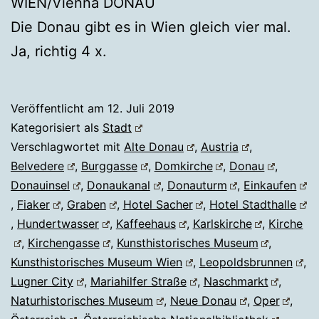
WIEN/Vienna DONAU
Die Donau gibt es in Wien gleich vier mal.
Ja, richtig 4 x.
Veröffentlicht am
12. Juli 2019
Kategorisiert als
Stadt
Verschlagwortet mit
Alte Donau
,
Austria
,
Belvedere
,
Burggasse
,
Domkirche
,
Donau
,
Donauinsel
,
Donaukanal
,
Donauturm
,
Einkaufen
,
Fiaker
,
Graben
,
Hotel Sacher
,
Hotel Stadthalle
,
Hundertwasser
,
Kaffeehaus
,
Karlskirche
,
Kirche
,
Kirchengasse
,
Kunsthistorisches Museum
,
Kunsthistorisches Museum Wien
,
Leopoldsbrunnen
,
Lugner City
,
Mariahilfer Straße
,
Naschmarkt
,
Naturhistorisches Museum
,
Neue Donau
,
Oper
,