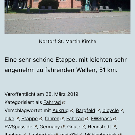
Nortorf St. Martin Kirche
Eine sehr schöne Etappe, mit leichten sehr
angenehm zu fahrenden Wellen, 51 km.
Veröffentlicht am
28. März 2019
Kategorisiert als
Fahrrad
Verschlagwortet mit
Aukrug
,
Bargfeld
,
bicycle
,
bike
,
Etappe
,
fahren
,
Fahrrad
,
FWSpass
,
FWSpass.de
,
Germany
,
Gnutz
,
Hennstedt
,
Itzehoe
,
Lohbarbek
,
meinSH
,
Mühlenbarbek
,