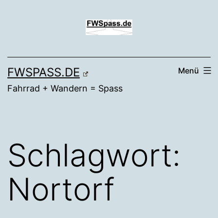
Zum
Inhalt
springen
FWSPASS.DE
Menü
Fahrrad + Wandern = Spass
Schlagwort:
Nortorf