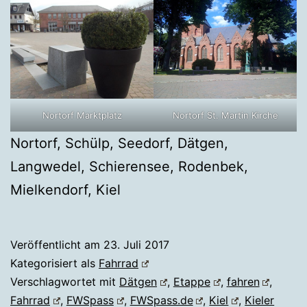
Nortorf Marktplatz
Nortorf St. Martin Kirche
Nortorf, Schülp, Seedorf, Dätgen,
Langwedel, Schierensee, Rodenbek,
Mielkendorf, Kiel
Veröffentlicht am
23. Juli 2017
Kategorisiert als
Fahrrad
Verschlagwortet mit
Dätgen
,
Etappe
,
fahren
,
Fahrrad
,
FWSpass
,
FWSpass.de
,
Kiel
,
Kieler