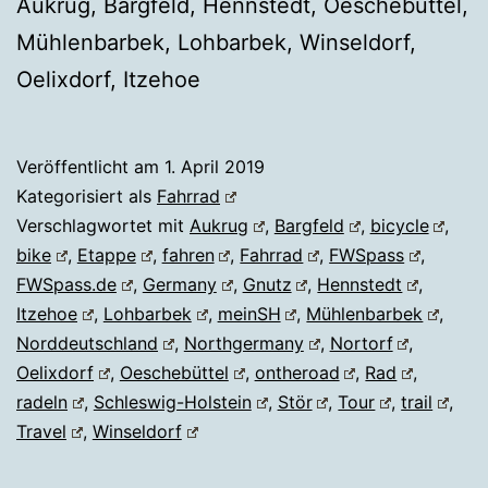
Aukrug, Bargfeld, Hennstedt, Oeschebüttel,
Mühlenbarbek, Lohbarbek, Winseldorf,
Oelixdorf, Itzehoe
Veröffentlicht am
1. April 2019
Kategorisiert als
Fahrrad
Verschlagwortet mit
Aukrug
,
Bargfeld
,
bicycle
,
bike
,
Etappe
,
fahren
,
Fahrrad
,
FWSpass
,
FWSpass.de
,
Germany
,
Gnutz
,
Hennstedt
,
Itzehoe
,
Lohbarbek
,
meinSH
,
Mühlenbarbek
,
Norddeutschland
,
Northgermany
,
Nortorf
,
Oelixdorf
,
Oeschebüttel
,
ontheroad
,
Rad
,
radeln
,
Schleswig-Holstein
,
Stör
,
Tour
,
trail
,
Travel
,
Winseldorf