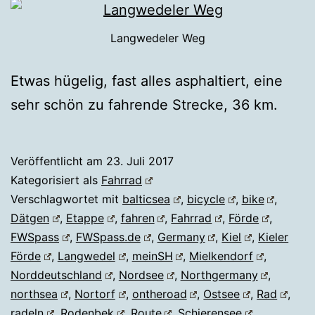
Langwedeler Weg
Etwas hügelig, fast alles asphaltiert, eine
sehr schön zu fahrende Strecke, 36 km.
Veröffentlicht am
23. Juli 2017
Kategorisiert als
Fahrrad
Verschlagwortet mit
balticsea
,
bicycle
,
bike
,
Dätgen
,
Etappe
,
fahren
,
Fahrrad
,
Förde
,
FWSpass
,
FWSpass.de
,
Germany
,
Kiel
,
Kieler
Förde
,
Langwedel
,
meinSH
,
Mielkendorf
,
Norddeutschland
,
Nordsee
,
Northgermany
,
northsea
,
Nortorf
,
ontheroad
,
Ostsee
,
Rad
,
radeln
,
Rodenbek
,
Route
,
Schierensee
,