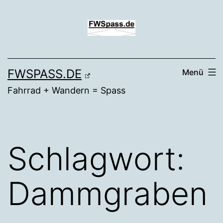
Zum
Inhalt
springen
FWSPASS.DE
Menü
Fahrrad + Wandern = Spass
Schlagwort:
Dammgraben