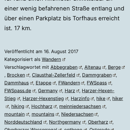
einer wenig befahrenen Straße entlang und
über einen Parkplatz bis Torfhaus erreicht
ist. 17 km.
Veröffentlicht am
16. August 2017
Kategorisiert als
Wandern
Verschlagwortet mit
Abbegraben
,
Altenau
,
Berge
,
Brocken
,
Clausthal-Zellerfeld
,
Dammgraben
,
Dammhaus
,
Etappe
,
FWandern
,
FWSpass
,
FWSpass.de
,
Germany
,
Harz
,
Harzer-Hexen-
Stieg
,
Harzer-Hexenstieg
,
Harzinfo
,
hike
,
hiker
,
hiking
,
Hochharz
,
meinniedersachsen
,
mountain
,
mountains
,
Niedersachsen
,
Norddeutschland
,
Northgermany
,
Oberharz
,
Oberharzer Wasserregal
,
onthego
,
Osterode
,