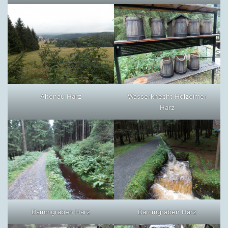
Altenau Harz
Wasserknecht Holzeimer
Harz
Dammgraben Harz
Dammgraben Harz