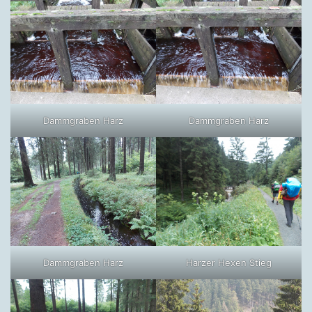
Dammgraben Harz
Dammgraben Harz
Dammgraben Harz
Harzer Hexen Stieg