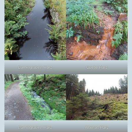
Dammgraben Harz
Quelle Harz
Dammgraben Harz
Altenau Harz