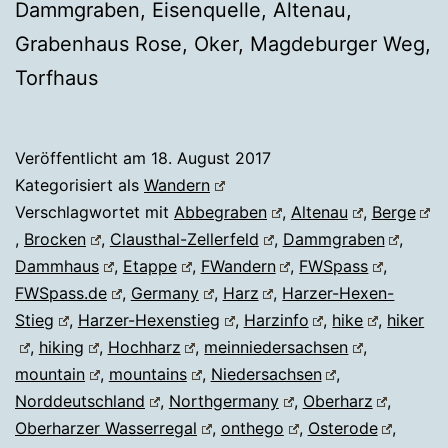
Dammgraben, Eisenquelle, Altenau,
Grabenhaus Rose, Oker, Magdeburger Weg,
Torfhaus
Veröffentlicht am
18. August 2017
Kategorisiert als
Wandern
Verschlagwortet mit
Abbegraben
,
Altenau
,
Berge
,
Brocken
,
Clausthal-Zellerfeld
,
Dammgraben
,
Dammhaus
,
Etappe
,
FWandern
,
FWSpass
,
FWSpass.de
,
Germany
,
Harz
,
Harzer-Hexen-
Stieg
,
Harzer-Hexenstieg
,
Harzinfo
,
hike
,
hiker
,
hiking
,
Hochharz
,
meinniedersachsen
,
mountain
,
mountains
,
Niedersachsen
,
Norddeutschland
,
Northgermany
,
Oberharz
,
Oberharzer Wasserregal
,
onthego
,
Osterode
,