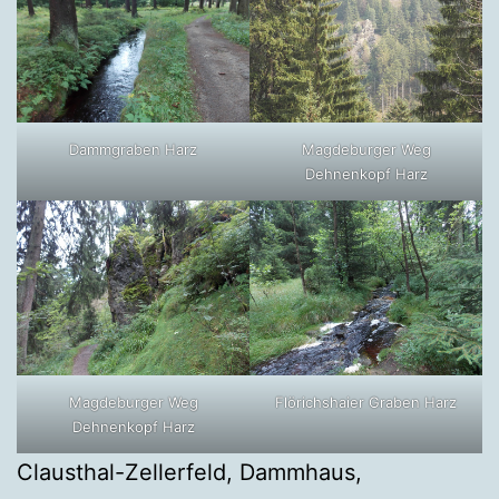
Dammgraben Harz
Magdeburger Weg
Dehnenkopf Harz
Magdeburger Weg
Flörichshaier Graben Harz
Dehnenkopf Harz
Clausthal-Zellerfeld, Dammhaus,