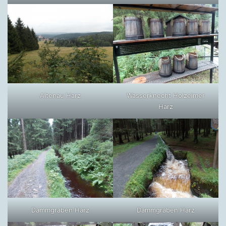
Altenau Harz
Wasserknecht Holzeimer
Harz
Dammgraben Harz
Dammgraben Harz