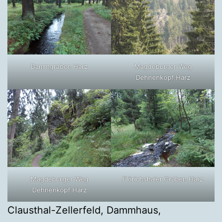
Dammgraben Harz
Magdeburger Weg
Dehnenkopf Harz
Magdeburger Weg
Flörichshaier Graben Harz
Dehnenkopf Harz
Clausthal-Zellerfeld, Dammhaus,