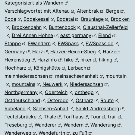
Kategorisiert als
Wandern
Verschlagwortet mit
Altenau
,
Altenbrak
,
Berge
,
Bode
,
Bodekessel
,
Bodetal
,
Braunlage
,
Brocken
,
Brockenbahn
,
Buntenbock
,
Clausthal-Zellerfeld
,
Drei Annen Hohne
,
east germany
,
Elend
,
Etappe
,
FWandern
,
FWSpass
,
FWSpass.de
,
Germany
,
Harz
,
Harzer-Hexen-Stieg
,
Harzer-
Hexenstieg
,
Harzinfo
,
hike
,
hiker
,
hiking
,
Hochharz
,
Königshütte
,
Lerbach
,
meinniedersachsen
,
meinsachsenanhalt
,
mountain
,
mountains
,
Neuwerk
,
Niedersachsen
,
Northgermany
,
Oderteich
,
onthego
,
Ostdeutschland
,
Osterode
,
Ostharz
,
Route
,
Rübeland
,
Sachsen-Anhalt
,
Sankt Andreasberg
,
Teufelsbrücke
,
Thale
,
Torfhaus
,
Tour
,
trail
,
Treseburg
,
Wanderer
,
Wandern
,
Wanderung
,
Wanderweg
,
Wendefurth
,
zu Fuß