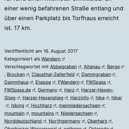
einer wenig befahrenen Straße entlang und
über einen Parkplatz bis Torfhaus erreicht
ist. 17 km.
Veröffentlicht am
16. August 2017
Kategorisiert als
Wandern
Verschlagwortet mit
Abbegraben
,
Altenau
,
Berge
,
Brocken
,
Clausthal-Zellerfeld
,
Dammgraben
,
Dammhaus
,
Etappe
,
FWandern
,
FWSpass
,
FWSpass.de
,
Germany
,
Harz
,
Harzer-Hexen-
Stieg
,
Harzer-Hexenstieg
,
Harzinfo
,
hike
,
hiker
,
hiking
,
Hochharz
,
meinniedersachsen
,
mountain
,
mountains
,
Niedersachsen
,
Norddeutschland
,
Northgermany
,
Oberharz
,
Oberharzer Wasserregal
,
onthego
,
Osterode
,