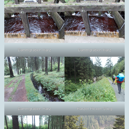
Dammgraben Harz
Dammgraben Harz
Dammgraben Harz
Harzer Hexen Stieg