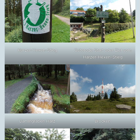
Harzer-Hexen-Stieg
Osterode Start oder Ziel vom
Harzer-Hexen-Stieg
Dammgraben Harz
Brocken