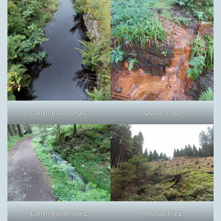
Dammgraben Harz
Quelle Harz
Dammgraben Harz
Altenau Harz