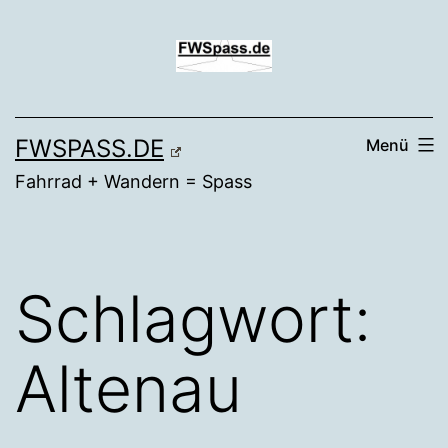
Zum
Inhalt
springen
FWSPASS.DE
Menü
Fahrrad + Wandern = Spass
Schlagwort:
Altenau