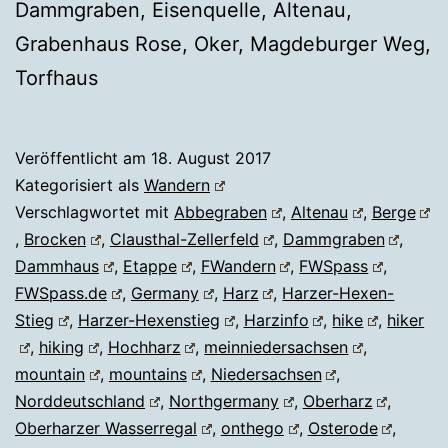
Dammgraben, Eisenquelle, Altenau,
Grabenhaus Rose, Oker, Magdeburger Weg,
Torfhaus
Veröffentlicht am
18. August 2017
Kategorisiert als
Wandern
Verschlagwortet mit
Abbegraben
,
Altenau
,
Berge
,
Brocken
,
Clausthal-Zellerfeld
,
Dammgraben
,
Dammhaus
,
Etappe
,
FWandern
,
FWSpass
,
FWSpass.de
,
Germany
,
Harz
,
Harzer-Hexen-
Stieg
,
Harzer-Hexenstieg
,
Harzinfo
,
hike
,
hiker
,
hiking
,
Hochharz
,
meinniedersachsen
,
mountain
,
mountains
,
Niedersachsen
,
Norddeutschland
,
Northgermany
,
Oberharz
,
Oberharzer Wasserregal
,
onthego
,
Osterode
,