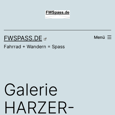
Zum
Inhalt
springen
FWSPASS.DE
Menü
Fahrrad + Wandern = Spass
Galerie
HARZER-