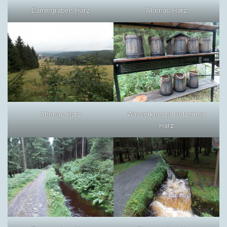
Dammgraben Harz
Altenau Harz
Altenau Harz
Wasserknecht Holzeimer
Harz