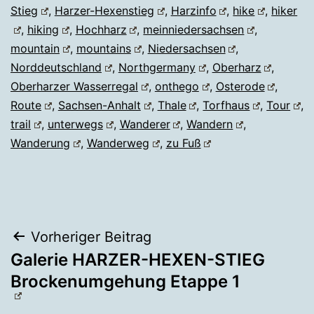
Stieg
,
Harzer-Hexenstieg
,
Harzinfo
,
hike
,
hiker
,
hiking
,
Hochharz
,
meinniedersachsen
,
mountain
,
mountains
,
Niedersachsen
,
Norddeutschland
,
Northgermany
,
Oberharz
,
Oberharzer Wasserregal
,
onthego
,
Osterode
,
Route
,
Sachsen-Anhalt
,
Thale
,
Torfhaus
,
Tour
,
trail
,
unterwegs
,
Wanderer
,
Wandern
,
Wanderung
,
Wanderweg
,
zu Fuß
Beitragsnavigation
Vorheriger Beitrag
Galerie HARZER-HEXEN-STIEG
Brockenumgehung Etappe 1