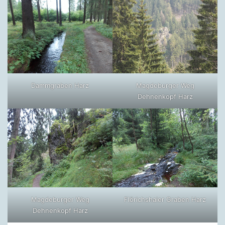
Dammgraben Harz
Magdeburger Weg
Dehnenkopf Harz
Magdeburger Weg
Flörichshaier Graben Harz
Dehnenkopf Harz