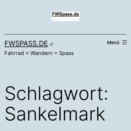
Zum
Inhalt
springen
FWSPASS.DE
Menü
Fahrrad + Wandern = Spass
Schlagwort:
Sankelmark