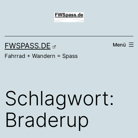
Zum
Inhalt
springen
FWSPASS.DE
Menü
Fahrrad + Wandern = Spass
Schlagwort:
Braderup