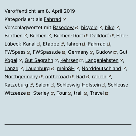
Veröffentlicht am
8. April 2019
Kategorisiert als
Fahrrad
Verschlagwortet mit
Basedow
,
bicycle
,
bike
,
Bröthen
,
Büchen
,
Büchen-Dorf
,
Dalldorf
,
Elbe-
Lübeck-Kanal
,
Etappe
,
fahren
,
Fahrrad
,
FWSpass
,
FWSpass.de
,
Germany
,
Gudow
,
Gut
Kogel
,
Gut Segrahn
,
Kehrsen
,
Langenlehsten
,
Lanze
,
Lauenburg
,
meinSH
,
Norddeutschland
,
Northgermany
,
ontheroad
,
Rad
,
radeln
,
Ratzeburg
,
Salem
,
Schleswig-Holstein
,
Schleuse
Witzeeze
,
Sterley
,
Tour
,
trail
,
Travel