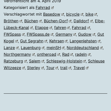
Veröffentlicht am
4. April 2019
Kategorisiert als
Fahrrad
Verschlagwortet mit
Basedow
,
bicycle
,
bike
,
Bröthen
,
Büchen
,
Büchen-Dorf
,
Dalldorf
,
Elbe-
Lübeck-Kanal
,
Etappe
,
fahren
,
Fahrrad
,
FWSpass
,
FWSpass.de
,
Germany
,
Gudow
,
Gut
Kogel
,
Gut Segrahn
,
Kehrsen
,
Langenlehsten
,
Lanze
,
Lauenburg
,
meinSH
,
Norddeutschland
,
Northgermany
,
ontheroad
,
Rad
,
radeln
,
Ratzeburg
,
Salem
,
Schleswig-Holstein
,
Schleuse
Witzeeze
,
Sterley
,
Tour
,
trail
,
Travel