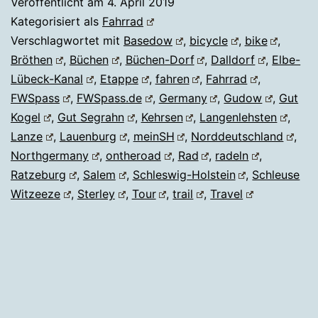
Veröffentlicht am
4. April 2019
Kategorisiert als
Fahrrad
Verschlagwortet mit
Basedow
,
bicycle
,
bike
,
Bröthen
,
Büchen
,
Büchen-Dorf
,
Dalldorf
,
Elbe-
Lübeck-Kanal
,
Etappe
,
fahren
,
Fahrrad
,
FWSpass
,
FWSpass.de
,
Germany
,
Gudow
,
Gut
Kogel
,
Gut Segrahn
,
Kehrsen
,
Langenlehsten
,
Lanze
,
Lauenburg
,
meinSH
,
Norddeutschland
,
Northgermany
,
ontheroad
,
Rad
,
radeln
,
Ratzeburg
,
Salem
,
Schleswig-Holstein
,
Schleuse
Witzeeze
,
Sterley
,
Tour
,
trail
,
Travel