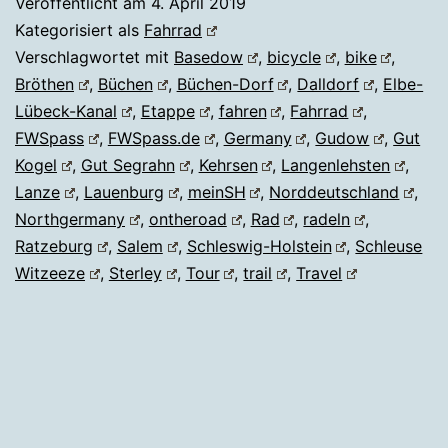
Veröffentlicht am
4. April 2019
Kategorisiert als
Fahrrad
Verschlagwortet mit
Basedow
,
bicycle
,
bike
,
Bröthen
,
Büchen
,
Büchen-Dorf
,
Dalldorf
,
Elbe-
Lübeck-Kanal
,
Etappe
,
fahren
,
Fahrrad
,
FWSpass
,
FWSpass.de
,
Germany
,
Gudow
,
Gut
Kogel
,
Gut Segrahn
,
Kehrsen
,
Langenlehsten
,
Lanze
,
Lauenburg
,
meinSH
,
Norddeutschland
,
Northgermany
,
ontheroad
,
Rad
,
radeln
,
Ratzeburg
,
Salem
,
Schleswig-Holstein
,
Schleuse
Witzeeze
,
Sterley
,
Tour
,
trail
,
Travel