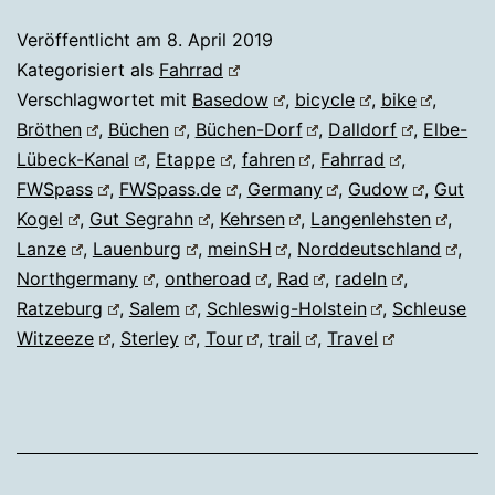
Veröffentlicht am
8. April 2019
Kategorisiert als
Fahrrad
Verschlagwortet mit
Basedow
,
bicycle
,
bike
,
Bröthen
,
Büchen
,
Büchen-Dorf
,
Dalldorf
,
Elbe-
Lübeck-Kanal
,
Etappe
,
fahren
,
Fahrrad
,
FWSpass
,
FWSpass.de
,
Germany
,
Gudow
,
Gut
Kogel
,
Gut Segrahn
,
Kehrsen
,
Langenlehsten
,
Lanze
,
Lauenburg
,
meinSH
,
Norddeutschland
,
Northgermany
,
ontheroad
,
Rad
,
radeln
,
Ratzeburg
,
Salem
,
Schleswig-Holstein
,
Schleuse
Witzeeze
,
Sterley
,
Tour
,
trail
,
Travel