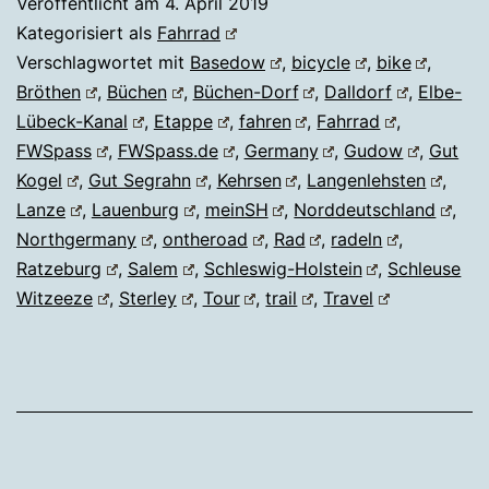
Veröffentlicht am
4. April 2019
Kategorisiert als
Fahrrad
Verschlagwortet mit
Basedow
,
bicycle
,
bike
,
Bröthen
,
Büchen
,
Büchen-Dorf
,
Dalldorf
,
Elbe-
Lübeck-Kanal
,
Etappe
,
fahren
,
Fahrrad
,
FWSpass
,
FWSpass.de
,
Germany
,
Gudow
,
Gut
Kogel
,
Gut Segrahn
,
Kehrsen
,
Langenlehsten
,
Lanze
,
Lauenburg
,
meinSH
,
Norddeutschland
,
Northgermany
,
ontheroad
,
Rad
,
radeln
,
Ratzeburg
,
Salem
,
Schleswig-Holstein
,
Schleuse
Witzeeze
,
Sterley
,
Tour
,
trail
,
Travel