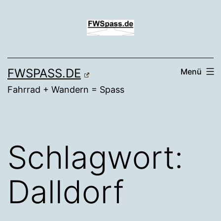
Zum
Inhalt
springen
FWSPASS.DE
Menü
Fahrrad + Wandern = Spass
Schlagwort:
Dalldorf