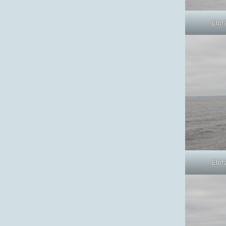
Elbf
Elbf