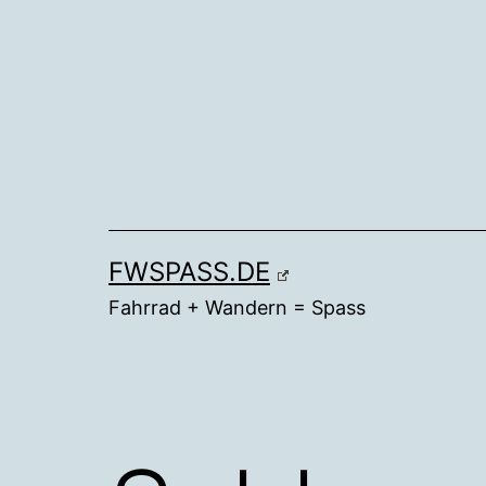
Zum
Inhalt
springen
FWSPASS.DE
Fahrrad + Wandern = Spass