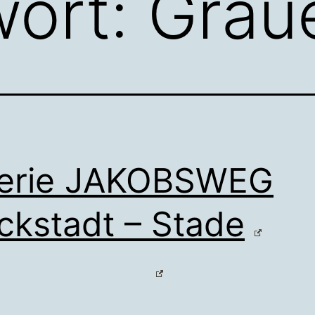
wort:
Grau
lerie JAKOBSWEG
ckstadt – Stade