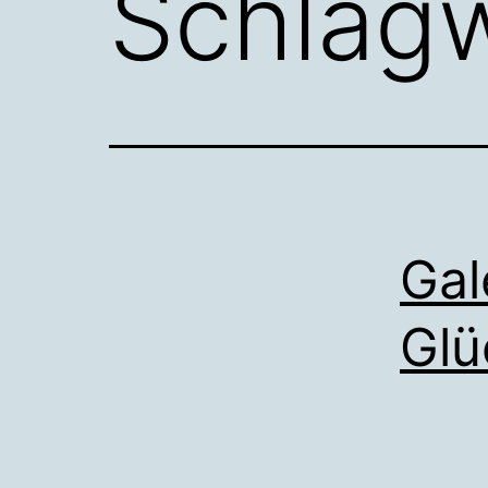
Schlag
Ga
Glü