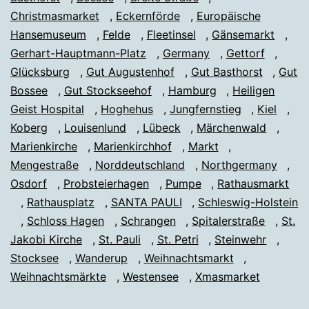
Christmasmarket
,
Eckernförde
,
Europäische
Hansemuseum
,
Felde
,
Fleetinsel
,
Gänsemarkt
,
Gerhart-Hauptmann-Platz
,
Germany
,
Gettorf
,
Glücksburg
,
Gut Augustenhof
,
Gut Basthorst
,
Gut
Bossee
,
Gut Stockseehof
,
Hamburg
,
Heiligen
Geist Hospital
,
Hoghehus
,
Jungfernstieg
,
Kiel
,
Koberg
,
Louisenlund
,
Lübeck
,
Märchenwald
,
Marienkirche
,
Marienkirchhof
,
Markt
,
Mengestraße
,
Norddeutschland
,
Northgermany
,
Osdorf
,
Probsteierhagen
,
Pumpe
,
Rathausmarkt
,
Rathausplatz
,
SANTA PAULI
,
Schleswig-Holstein
,
Schloss Hagen
,
Schrangen
,
Spitalerstraße
,
St.
Jakobi Kirche
,
St. Pauli
,
St. Petri
,
Steinwehr
,
Stocksee
,
Wanderup
,
Weihnachtsmarkt
,
Weihnachtsmärkte
,
Westensee
,
Xmasmarket