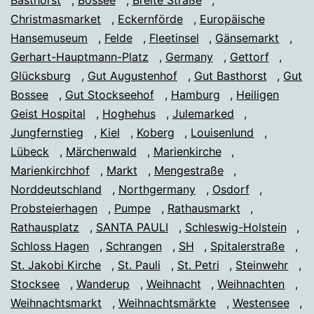
Christmasmarket
,
Eckernförde
,
Europäische
Hansemuseum
,
Felde
,
Fleetinsel
,
Gänsemarkt
,
Gerhart-Hauptmann-Platz
,
Germany
,
Gettorf
,
Glücksburg
,
Gut Augustenhof
,
Gut Basthorst
,
Gut
Bossee
,
Gut Stockseehof
,
Hamburg
,
Heiligen
Geist Hospital
,
Hoghehus
,
Julemarked
,
Jungfernstieg
,
Kiel
,
Koberg
,
Louisenlund
,
Lübeck
,
Märchenwald
,
Marienkirche
,
Marienkirchhof
,
Markt
,
Mengestraße
,
Norddeutschland
,
Northgermany
,
Osdorf
,
Probsteierhagen
,
Pumpe
,
Rathausmarkt
,
Rathausplatz
,
SANTA PAULI
,
Schleswig-Holstein
,
Schloss Hagen
,
Schrangen
,
SH
,
Spitalerstraße
,
St. Jakobi Kirche
,
St. Pauli
,
St. Petri
,
Steinwehr
,
Stocksee
,
Wanderup
,
Weihnacht
,
Weihnachten
,
Weihnachtsmarkt
,
Weihnachtsmärkte
,
Westensee
,