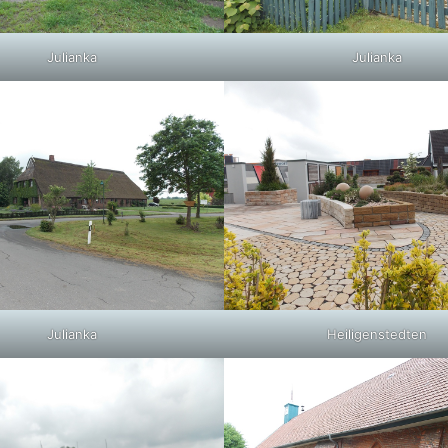
Julianka
Julianka
Julianka
Heiligenstedten