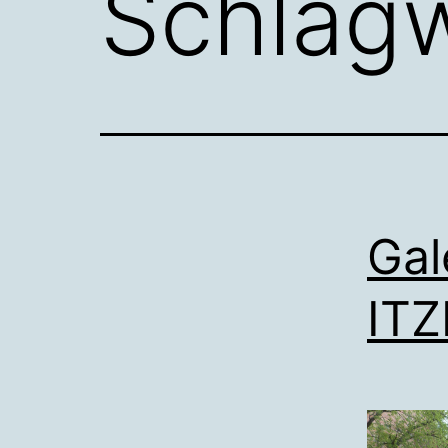
Schlag
Ga
IT