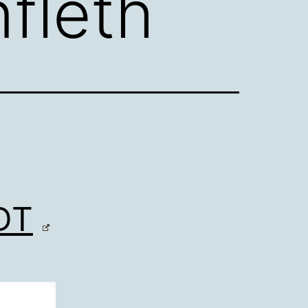
fleth
DT