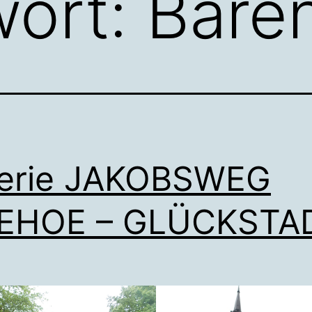
wort:
Baren
lerie JAKOBSWEG
ZEHOE – GLÜCKSTA