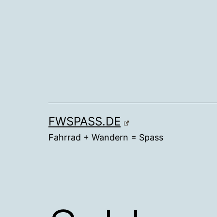
Zum
Inhalt
springen
FWSPASS.DE
Fahrrad + Wandern = Spass