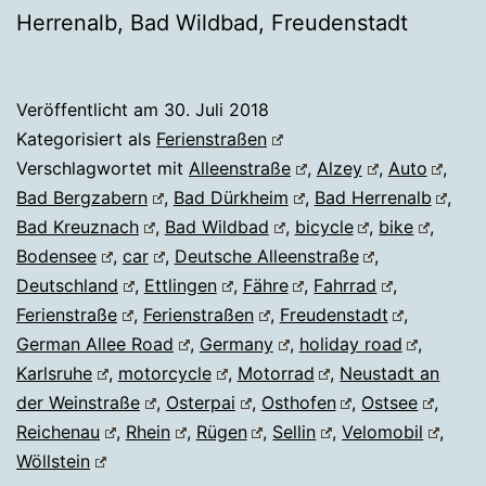
Herrenalb, Bad Wildbad, Freudenstadt
Veröffentlicht am
30. Juli 2018
Kategorisiert als
Ferienstraßen
Verschlagwortet mit
Alleenstraße
,
Alzey
,
Auto
,
Bad Bergzabern
,
Bad Dürkheim
,
Bad Herrenalb
,
Bad Kreuznach
,
Bad Wildbad
,
bicycle
,
bike
,
Bodensee
,
car
,
Deutsche Alleenstraße
,
Deutschland
,
Ettlingen
,
Fähre
,
Fahrrad
,
Ferienstraße
,
Ferienstraßen
,
Freudenstadt
,
German Allee Road
,
Germany
,
holiday road
,
Karlsruhe
,
motorcycle
,
Motorrad
,
Neustadt an
der Weinstraße
,
Osterpai
,
Osthofen
,
Ostsee
,
Reichenau
,
Rhein
,
Rügen
,
Sellin
,
Velomobil
,
Wöllstein