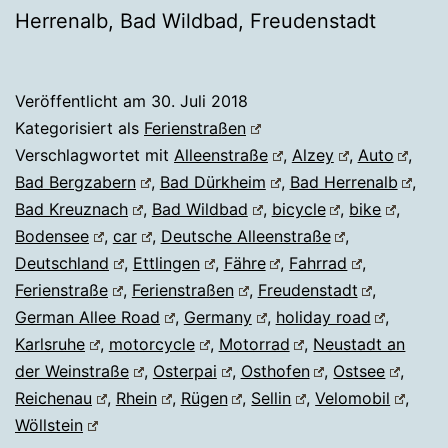
Herrenalb, Bad Wildbad, Freudenstadt
Veröffentlicht am
30. Juli 2018
Kategorisiert als
Ferienstraßen
Verschlagwortet mit
Alleenstraße
,
Alzey
,
Auto
,
Bad Bergzabern
,
Bad Dürkheim
,
Bad Herrenalb
,
Bad Kreuznach
,
Bad Wildbad
,
bicycle
,
bike
,
Bodensee
,
car
,
Deutsche Alleenstraße
,
Deutschland
,
Ettlingen
,
Fähre
,
Fahrrad
,
Ferienstraße
,
Ferienstraßen
,
Freudenstadt
,
German Allee Road
,
Germany
,
holiday road
,
Karlsruhe
,
motorcycle
,
Motorrad
,
Neustadt an
der Weinstraße
,
Osterpai
,
Osthofen
,
Ostsee
,
Reichenau
,
Rhein
,
Rügen
,
Sellin
,
Velomobil
,
Wöllstein