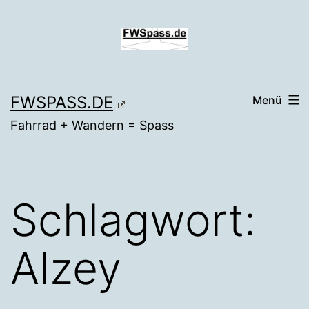
Zum
Inhalt
springen
FWSPASS.DE
Menü
Fahrrad + Wandern = Spass
Schlagwort:
Alzey