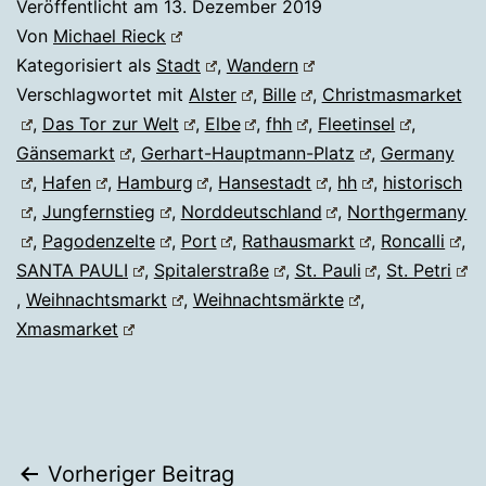
Veröffentlicht am
13. Dezember 2019
Von
Michael Rieck
Kategorisiert als
Stadt
,
Wandern
Verschlagwortet mit
Alster
,
Bille
,
Christmasmarket
,
Das Tor zur Welt
,
Elbe
,
fhh
,
Fleetinsel
,
Gänsemarkt
,
Gerhart-Hauptmann-Platz
,
Germany
,
Hafen
,
Hamburg
,
Hansestadt
,
hh
,
historisch
,
Jungfernstieg
,
Norddeutschland
,
Northgermany
,
Pagodenzelte
,
Port
,
Rathausmarkt
,
Roncalli
,
SANTA PAULI
,
Spitalerstraße
,
St. Pauli
,
St. Petri
,
Weihnachtsmarkt
,
Weihnachtsmärkte
,
Xmasmarket
Beitragsnavigation
Vorheriger Beitrag