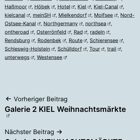
Haßmoor
,
Höbek
,
Hotel
,
Kiel
,
Kiel-Canal
,
kielcanal
,
meinSH
,
Mielkendorf
,
Molfsee
,
Nord-
Ostsee-Kanal
,
Northgermany
,
northsea
,
ontheroad
,
Osterrönfeld
,
Rad
,
radeln
,
Rendsburg
,
Rodenbek
,
Route
,
Schierensee
,
Schleswig-Holstein
,
Schülldorf
,
Tour
,
trail
,
unterwegs
,
Westensee
Beitragsnavigation
Vorheriger Beitrag
Galerie 2 KIEL Weihnachtsmärkte
Nächster Beitrag