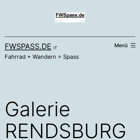
Zum
Inhalt
springen
FWSPASS.DE
Menü
Fahrrad + Wandern = Spass
Galerie
RENDSBURG