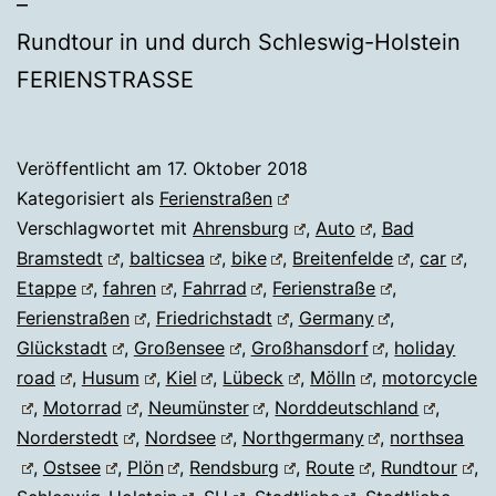
–
Rundtour in und durch Schleswig-Holstein
FERIENSTRASSE
Veröffentlicht am
17. Oktober 2018
Kategorisiert als
Ferienstraßen
Verschlagwortet mit
Ahrensburg
,
Auto
,
Bad
Bramstedt
,
balticsea
,
bike
,
Breitenfelde
,
car
,
Etappe
,
fahren
,
Fahrrad
,
Ferienstraße
,
Ferienstraßen
,
Friedrichstadt
,
Germany
,
Glückstadt
,
Großensee
,
Großhansdorf
,
holiday
road
,
Husum
,
Kiel
,
Lübeck
,
Mölln
,
motorcycle
,
Motorrad
,
Neumünster
,
Norddeutschland
,
Norderstedt
,
Nordsee
,
Northgermany
,
northsea
,
Ostsee
,
Plön
,
Rendsburg
,
Route
,
Rundtour
,