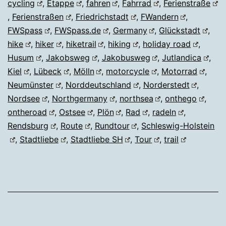
cycling
,
Etappe
,
fahren
,
Fahrrad
,
Ferienstraße
,
Ferienstraßen
,
Friedrichstadt
,
FWandern
,
FWSpass
,
FWSpass.de
,
Germany
,
Glückstadt
,
hike
,
hiker
,
hiketrail
,
hiking
,
holiday road
,
Husum
,
Jakobsweg
,
Jakobusweg
,
Jutlandica
,
Kiel
,
Lübeck
,
Mölln
,
motorcycle
,
Motorrad
,
Neumünster
,
Norddeutschland
,
Norderstedt
,
Nordsee
,
Northgermany
,
northsea
,
onthego
,
ontheroad
,
Ostsee
,
Plön
,
Rad
,
radeln
,
Rendsburg
,
Route
,
Rundtour
,
Schleswig-Holstein
,
Stadtliebe
,
Stadtliebe SH
,
Tour
,
trail