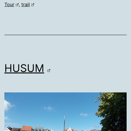
Tour
,
trail
HUSUM