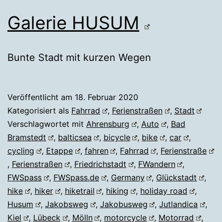
Galerie HUSUM
Bunte Stadt mit kurzen Wegen
Veröffentlicht am
18. Februar 2020
Kategorisiert als
Fahrrad
,
Ferienstraßen
,
Stadt
Verschlagwortet mit
Ahrensburg
,
Auto
,
Bad
Bramstedt
,
balticsea
,
bicycle
,
bike
,
car
,
cycling
,
Etappe
,
fahren
,
Fahrrad
,
Ferienstraße
,
Ferienstraßen
,
Friedrichstadt
,
FWandern
,
FWSpass
,
FWSpass.de
,
Germany
,
Glückstadt
,
hike
,
hiker
,
hiketrail
,
hiking
,
holiday road
,
Husum
,
Jakobsweg
,
Jakobusweg
,
Jutlandica
,
Kiel
,
Lübeck
,
Mölln
,
motorcycle
,
Motorrad
,