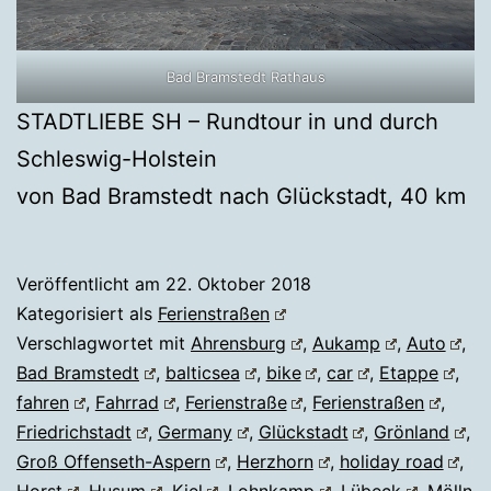
Bad Bramstedt Rathaus
STADTLIEBE SH – Rundtour in und durch
Schleswig-Holstein
von Bad Bramstedt nach Glückstadt, 40 km
Veröffentlicht am
22. Oktober 2018
Kategorisiert als
Ferienstraßen
Verschlagwortet mit
Ahrensburg
,
Aukamp
,
Auto
,
Bad Bramstedt
,
balticsea
,
bike
,
car
,
Etappe
,
fahren
,
Fahrrad
,
Ferienstraße
,
Ferienstraßen
,
Friedrichstadt
,
Germany
,
Glückstadt
,
Grönland
,
Groß Offenseth-Aspern
,
Herzhorn
,
holiday road
,
Horst
,
Husum
,
Kiel
,
Lohnkamp
,
Lübeck
,
Mölln