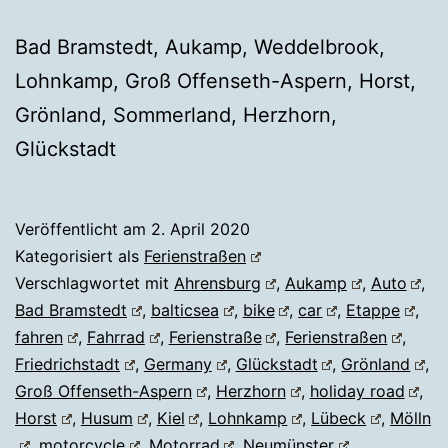
Bad Bramstedt, Aukamp, Weddelbrook,
Lohnkamp, Groß Offenseth-Aspern, Horst,
Grönland, Sommerland, Herzhorn,
Glückstadt
Veröffentlicht am
2. April 2020
Kategorisiert als
Ferienstraßen
Verschlagwortet mit
Ahrensburg
,
Aukamp
,
Auto
,
Bad Bramstedt
,
balticsea
,
bike
,
car
,
Etappe
,
fahren
,
Fahrrad
,
Ferienstraße
,
Ferienstraßen
,
Friedrichstadt
,
Germany
,
Glückstadt
,
Grönland
,
Groß Offenseth-Aspern
,
Herzhorn
,
holiday road
,
Horst
,
Husum
,
Kiel
,
Lohnkamp
,
Lübeck
,
Mölln
,
motorcycle
,
Motorrad
,
Neumünster
,