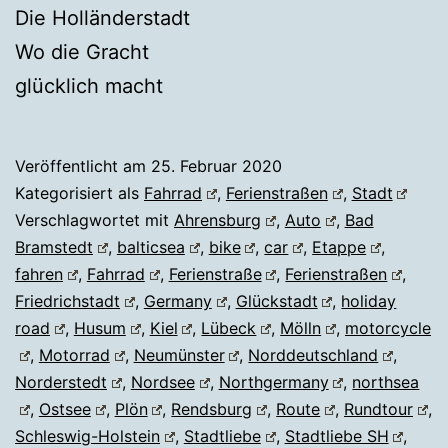
Die Holländerstadt
Wo die Gracht
glücklich macht
Veröffentlicht am
25. Februar 2020
Kategorisiert als
Fahrrad
,
Ferienstraßen
,
Stadt
Verschlagwortet mit
Ahrensburg
,
Auto
,
Bad
Bramstedt
,
balticsea
,
bike
,
car
,
Etappe
,
fahren
,
Fahrrad
,
Ferienstraße
,
Ferienstraßen
,
Friedrichstadt
,
Germany
,
Glückstadt
,
holiday
road
,
Husum
,
Kiel
,
Lübeck
,
Mölln
,
motorcycle
,
Motorrad
,
Neumünster
,
Norddeutschland
,
Norderstedt
,
Nordsee
,
Northgermany
,
northsea
,
Ostsee
,
Plön
,
Rendsburg
,
Route
,
Rundtour
,
Schleswig-Holstein
,
Stadtliebe
,
Stadtliebe SH
,