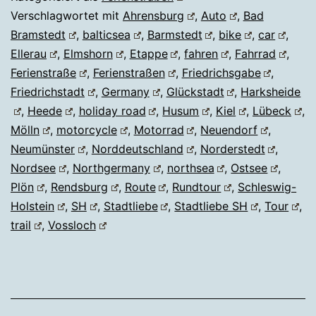
Verschlagwortet mit
Ahrensburg
,
Auto
,
Bad
Bramstedt
,
balticsea
,
Barmstedt
,
bike
,
car
,
Ellerau
,
Elmshorn
,
Etappe
,
fahren
,
Fahrrad
,
Ferienstraße
,
Ferienstraßen
,
Friedrichsgabe
,
Friedrichstadt
,
Germany
,
Glückstadt
,
Harksheide
,
Heede
,
holiday road
,
Husum
,
Kiel
,
Lübeck
,
Mölln
,
motorcycle
,
Motorrad
,
Neuendorf
,
Neumünster
,
Norddeutschland
,
Norderstedt
,
Nordsee
,
Northgermany
,
northsea
,
Ostsee
,
Plön
,
Rendsburg
,
Route
,
Rundtour
,
Schleswig-
Holstein
,
SH
,
Stadtliebe
,
Stadtliebe SH
,
Tour
,
trail
,
Vossloch