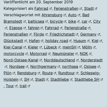
Veröffentlicht am
20. September 2019
Kategorisiert als
Fahrrad
,
Ferienstraßen
,
Stadt
Verschlagwortet mit
Ahrensburg
,
Auto
,
Bad
Bramstedt
,
balticsea
,
bicycle
,
bike
,
car
,
City
,
Etappe
,
fahren
,
Fahrrad
,
Ferienstraße
,
Ferienstraßen
,
Förde
,
Friedrichstadt
,
Germany
,
Glückstadt
,
Hafen
,
holiday road
,
Husum
,
Kiel
,
Kiel-Canal
,
Kieler
,
Lübeck
,
meinSH
,
Mölln
,
motorcycle
,
Motorrad
,
Neumünster
,
NOK
,
Nord-Ostsee-Kanal
,
Norddeutschland
,
Norderstedt
,
Nordsee
,
Northgermany
,
northsea
,
Ostsee
,
Plön
,
Rendsburg
,
Route
,
Rundtour
,
Schleswig-
Holstein
,
SH
,
Stadt
,
Stadtliebe
,
Stadtliebe SH
,
Tour
,
trail