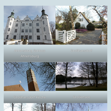
Ahrensburg Schloss
Großhansdorf
Ahrensburg
Großensee
Großhansdorf Kirche