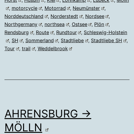
,
motorcycle
,
Motorrad
,
Neumünster
,
Norddeutschland
,
Norderstedt
,
Nordsee
,
Northgermany
,
northsea
,
Ostsee
,
Plön
,
Rendsburg
,
Route
,
Rundtour
,
Schleswig-Holstein
,
SH
,
Sommerland
,
Stadtliebe
,
Stadtliebe SH
,
Tour
,
trail
,
Weddelbrook
AHRENSBURG →
MÖLLN