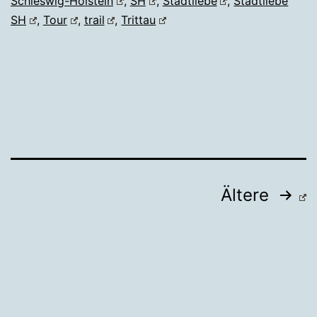
Schleswig-Holstein
,
SH
,
Stadtliebe
,
Stadtliebe
SH
,
Tour
,
trail
,
Trittau
Seitennummerierung
Ältere
der
Beiträge