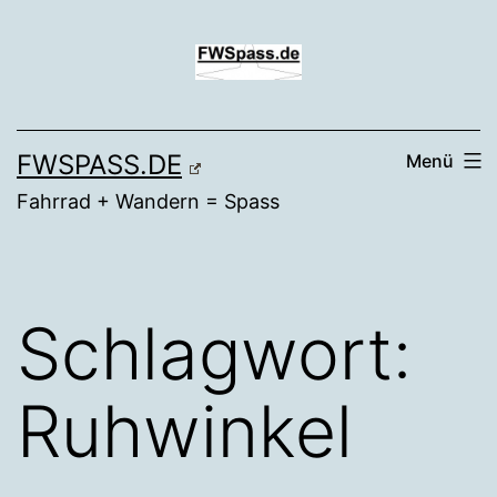
Zum
Inhalt
springen
FWSPASS.DE
Menü
Fahrrad + Wandern = Spass
Schlagwort:
Ruhwinkel