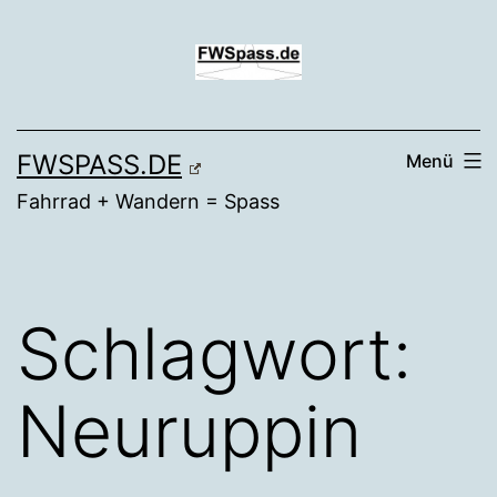
Zum
Inhalt
springen
FWSPASS.DE
Menü
Fahrrad + Wandern = Spass
Schlagwort:
Neuruppin