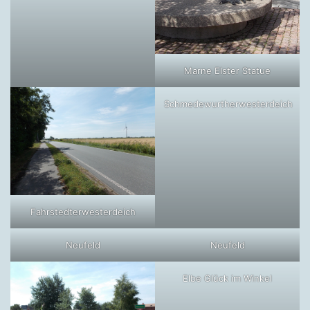
Marne Elster Statue
Schmedewurtherwesterdeich
Fahrstedterwesterdeich
Neufeld
Neufeld
Elbe Glück im Winkel