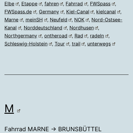
Elbe
,
Etappe
,
fahren
,
Fahrrad
,
FWSpass
,
FWSpass.de
,
Germany
,
Kiel-Canal
,
kielcanal
,
Marne
,
meinSH
,
Neufeld
,
NOK
,
Nord-Ostsee-
Kanal
,
Norddeutschland
,
Nordhusen
,
Northgermany
,
ontheroad
,
Rad
,
radeln
,
Schleswig-Holstein
,
Tour
,
trail
,
unterwegs
M
Fahrrad MARNE → BRUNSBÜTTEL