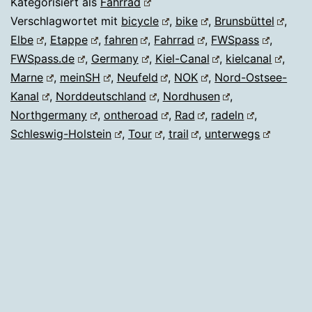
Kategorisiert als
Fahrrad
Verschlagwortet mit
bicycle
,
bike
,
Brunsbüttel
,
Elbe
,
Etappe
,
fahren
,
Fahrrad
,
FWSpass
,
FWSpass.de
,
Germany
,
Kiel-Canal
,
kielcanal
,
Marne
,
meinSH
,
Neufeld
,
NOK
,
Nord-Ostsee-
Kanal
,
Norddeutschland
,
Nordhusen
,
Northgermany
,
ontheroad
,
Rad
,
radeln
,
Schleswig-Holstein
,
Tour
,
trail
,
unterwegs