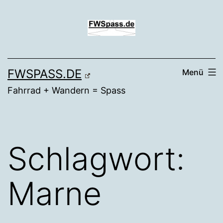
Zum
Inhalt
springen
FWSPASS.DE
Menü
Fahrrad + Wandern = Spass
Schlagwort:
Marne