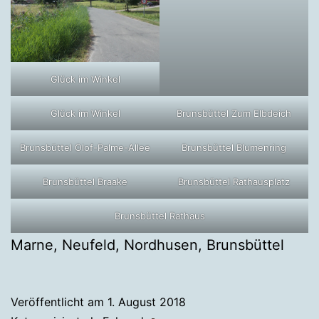
Glück im Winkel
Glück im Winkel
Brunsbüttel Zum Elbdeich
Brunsbüttel Olof-Palme-Allee
Brunsbüttel Blumenring
Brunsbüttel Braake
Brunsbüttel Rathausplatz
Brunsbüttel Rathaus
Marne, Neufeld, Nordhusen, Brunsbüttel
Veröffentlicht am
1. August 2018