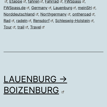
,
Etappe
,
fahren
,
Fahrrad
,
FWSpass
,
FWSpass.de
,
Germany
,
Lauenburg
,
meinSH
,
Norddeutschland
,
Northgermany
,
ontheroad
,
Rad
,
radeln
,
Rensdorf
,
Schleswig-Holstein
,
Tour
,
trail
,
Travel
LAUENBURG →
BOIZENBURG