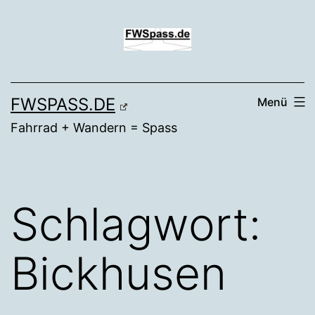
Zum
Inhalt
springen
FWSPASS.DE
Menü
Fahrrad + Wandern = Spass
Schlagwort:
Bickhusen