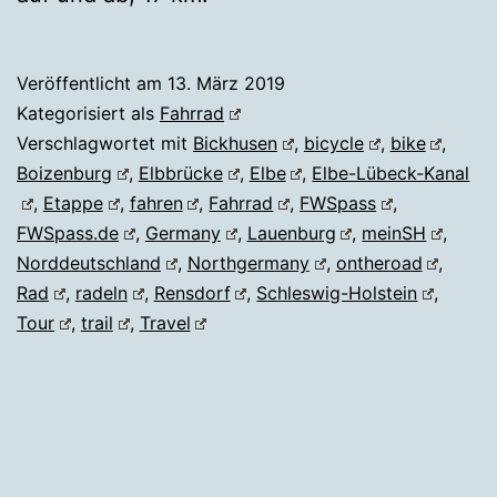
Veröffentlicht am
13. März 2019
Kategorisiert als
Fahrrad
Verschlagwortet mit
Bickhusen
,
bicycle
,
bike
,
Boizenburg
,
Elbbrücke
,
Elbe
,
Elbe-Lübeck-Kanal
,
Etappe
,
fahren
,
Fahrrad
,
FWSpass
,
FWSpass.de
,
Germany
,
Lauenburg
,
meinSH
,
Norddeutschland
,
Northgermany
,
ontheroad
,
Rad
,
radeln
,
Rensdorf
,
Schleswig-Holstein
,
Tour
,
trail
,
Travel