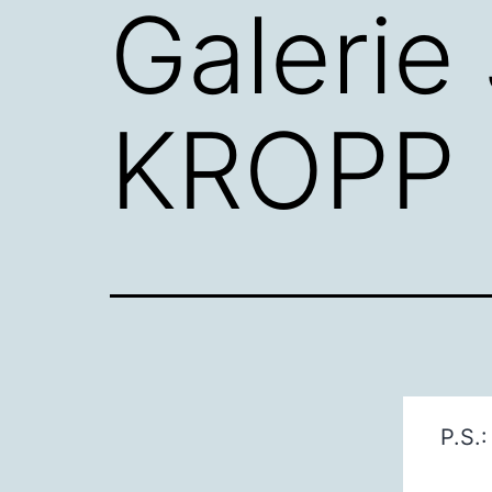
Galeri
KROPP
P.S.