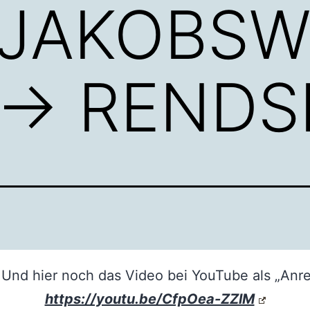
e JAKOBS
 → REND
: Und hier noch das Video bei YouTube als „Anre
https://youtu.be/CfpOea-ZZlM