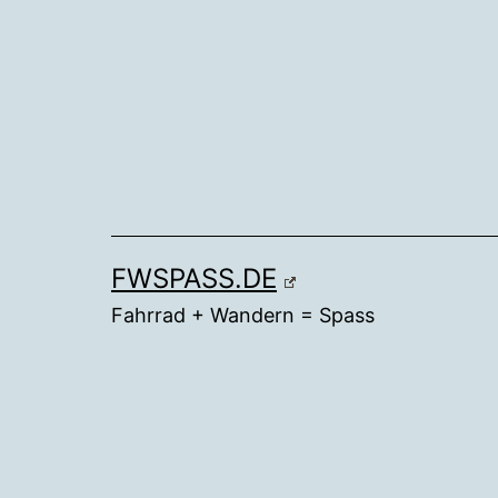
Zum
Inhalt
springen
FWSPASS.DE
Fahrrad + Wandern = Spass