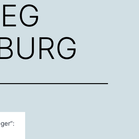
WEG
SBURG
ger“: