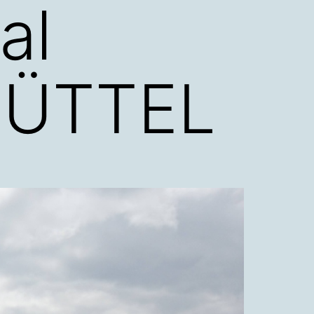
al
BÜTTEL