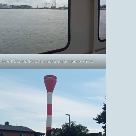
Nord-Ostsee-Kanal Brunsbüttel Schleuse Fähre