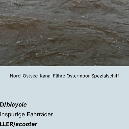
Nord-Ostsee-Kanal Fähre Ostermoor Spezialschiff
D/
bicycle
einspurige Fahrräder
LLER/
scooter