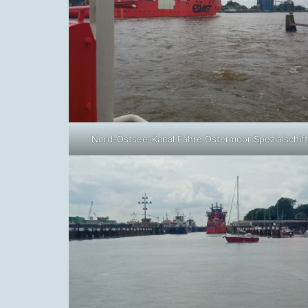
Nord-Ostsee-Kanal Fähre Ostermoor Spezialschif