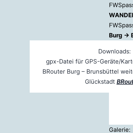
FWSpass
WANDE
FWSpass
Burg → 
Downloads:
gpx-Datei für GPS-Geräte/Ka
BRouter Burg – Brunsbüttel weit
Glückstadt
BRou
Galerie: