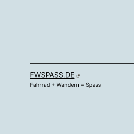
Zum
Inhalt
springen
FWSPASS.DE
Fahrrad + Wandern = Spass