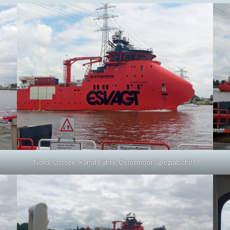
f
Nord-Ostsee-Kanal Fähre Ostermoor Spezialschiff