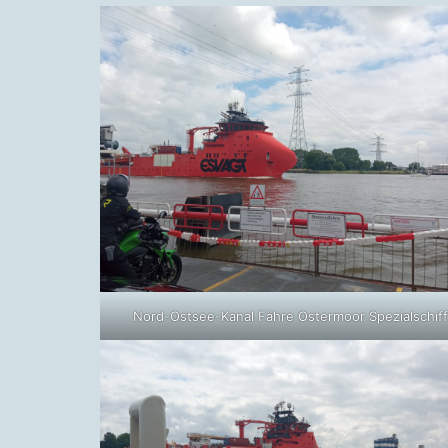
Nord-Ostsee-Kanal Fähre Ostermoor Spezialschif