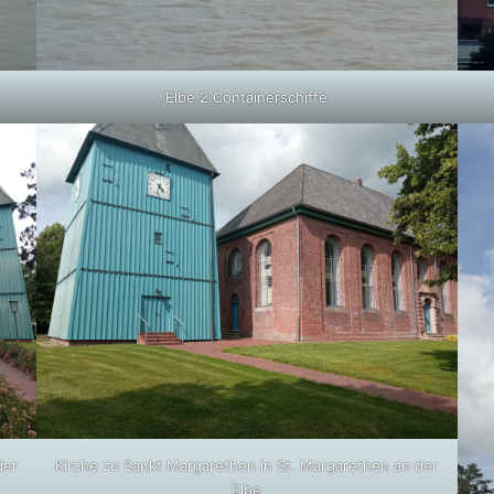
Elbe 2 Containerschiffe
der
Kirche zu Sankt Margarethen in St. Margarethen an der
Elbe