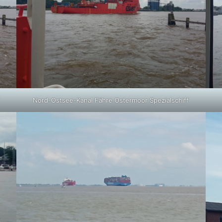
f
Nord-Ostsee-Kanal Fähre Ostermoor Spezialschiff