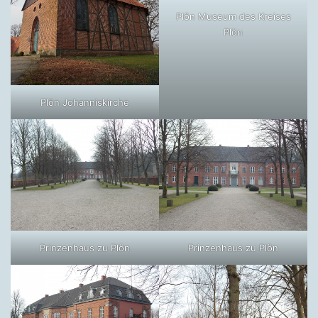
Plön Museum des Kreises
Plön
Plön Johanniskirche
Prinzenhaus zu Plön
Prinzenhaus zu Plön