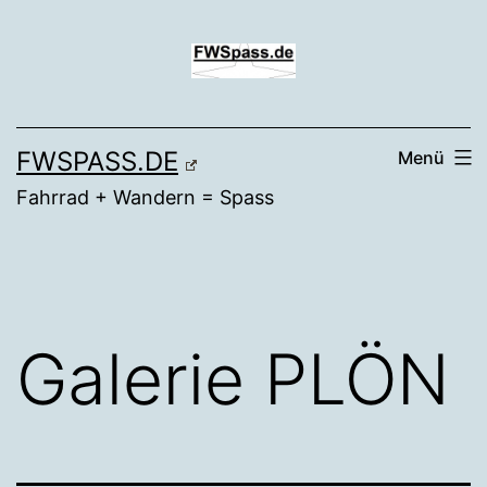
Zum
Inhalt
springen
FWSPASS.DE
Menü
Fahrrad + Wandern = Spass
Galerie PLÖN