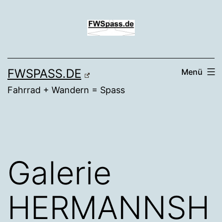
Zum
Inhalt
springen
FWSPASS.DE
Menü
Fahrrad + Wandern = Spass
Galerie
HERMANNSH