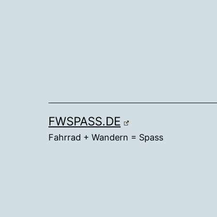
Zum
Inhalt
springen
FWSPASS.DE
Fahrrad + Wandern = Spass