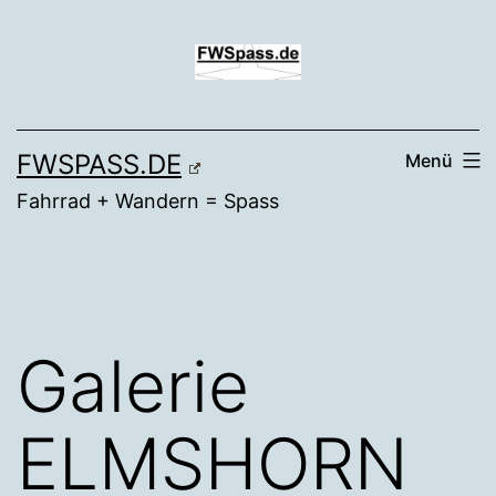
Zum
Inhalt
springen
FWSPASS.DE
Menü
Fahrrad + Wandern = Spass
Galerie
ELMSHORN