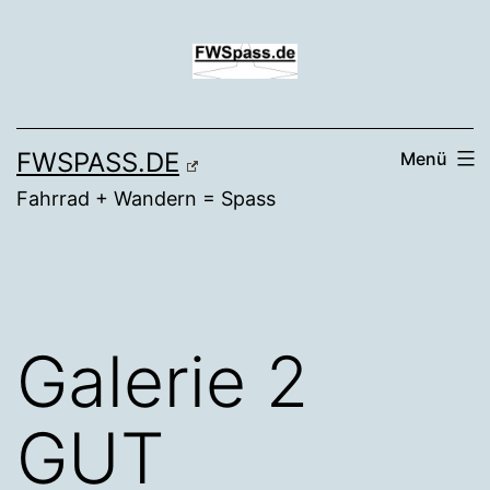
Zum
Inhalt
springen
FWSPASS.DE
Menü
Fahrrad + Wandern = Spass
Galerie 2
GUT